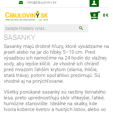
INFO@CIBULOVINY.SK
Robot zahradník Peter
0
0 €
SASANKY
Sasanky majú drobné hľuzy, ktoré vysádzame na
jeseň alebo na jar do hĺbky 5–10 cm. Pred
výsadbou ich namočíme na 24 hodín do vlažnej
vody, aby lepšie klíčili. Je vhodné ich chrániť
pred mrazom ľahším krytom (slama, ihličie,
stará tráva), potom spoľahlivo prezimujú. Sú
vhodné aj na prirýchľovanie.
Všetky ponúkané sasanky sú rastliny listnatého
lesa, preto uprednostňujú skôr vlhkejšie, ľahké,
humózne stanovište. Ideálne na skalky, kde
tvoria koberce kvetov a hustých listov, alebo vo