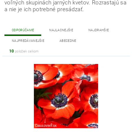
voľných skupinách jarných kvetov. Rozrastajú sa
a nie je ich potrebné presádzať.
ODPORÚČAME
NAJLACNEJŠIE
NAJDRAHŠIE
NAJPREDÁVANEJŠIE
ABECEDNE
10
položiek celkom