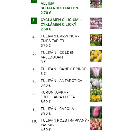
ALLIUM
SPHAEROCEPHALON
2,70 €
CYCLAMEN CILICIUM -
CYKLÁMEN CILICKÝ
2,50 €
TULIPÁN DARWINOV -
ZMES FARIEB
5,70 €
TULIPÁN - GOLDEN
APELDOORN
3 €
TULIPÁN - CANDY PRINCE
3 €
TULIPÁN - ANTARCTICA
3,40 €
KORUNKOVKA -
FRITILLARIA LUTEA
8,60 €
TULIPÁN - CAROLA
3,90 €
TULIPÁN ROZSTRAPKANÝ -
YASMINE
4,50 €