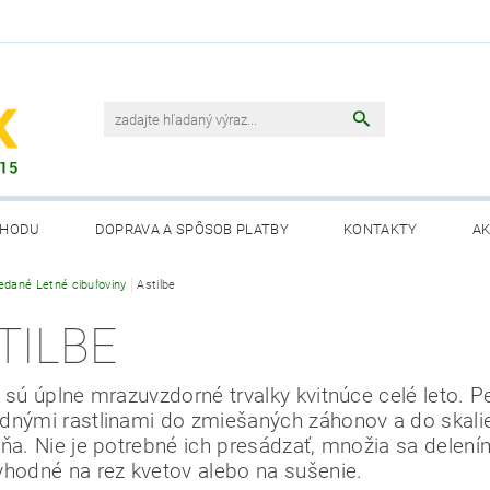
CHODU
DOPRAVA A SPÔSOB PLATBY
KONTAKTY
AK
edané Letné cibuľoviny
Astilbe
TILBE
y sú úplne mrazuvzdorné trvalky kvitnúce celé leto. P
dnými rastlinami do zmiešaných záhonov a do skaliek
eňa. Nie je potrebné ich presádzať, množia sa delení
vhodné na rez kvetov alebo na sušenie.