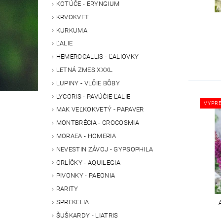
KOTÚČE - ERYNGIUM
KRVOKVET
KURKUMA
ĽALIE
HEMEROCALLIS - ĽALIOVKY
LETNÁ ZMES XXXL
LUPINY - VLČIE BÔBY
LYCORIS - PAVÚČIE ĽALIE
VYPR
MAK VEĽKOKVETÝ - PAPAVER
MONTBRÉCIA - CROCOSMIA
MORAEA - HOMERIA
NEVESTIN ZÁVOJ - GYPSOPHILA
ORLÍČKY - AQUILEGIA
PIVONKY - PAEONIA
RARITY
SPREKELIA
ŠUŠKARDY - LIATRIS