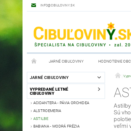
INFO@CIBULOVINY.SK
JARNÉ CIBUĽOVINY
HODNOTENIE OB
OBCHODNÉ PODMIENKY
Vypr
JARNÉ CIBUĽOVINY
AS
VYPREDANÉ LETNÉ
CIBUĽOVINY
ACIDANTERA - PÁVIA ORCHIDEA
Astilb
ALSTROEMERIA
Sú vho
poloti
ASTILBE
veľmi 
BABIANA - MODRÁ FRÉZIA