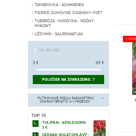
TANIEROVKA - ACHIMENES
TIGRICE, DÚHOVICE, CIGÁNSKY KVET
TUBERÓZA - NOCOVKA - NOČNÝ
HYACINT
UŽOVNÍK - SAUROMATUM
VYPR
NA SKLADE
3
€
65
€
POLOŽIEK NA ZOBRAZENIE:
7
FILTROVANIE PODĽA PARAMETROV,
CHARAKTERISTÍK A VÝROBCOV
TOP 10
TULIPÁN - APELDOORN
3 €
CESNAK GUĽATOHLAVÝ -