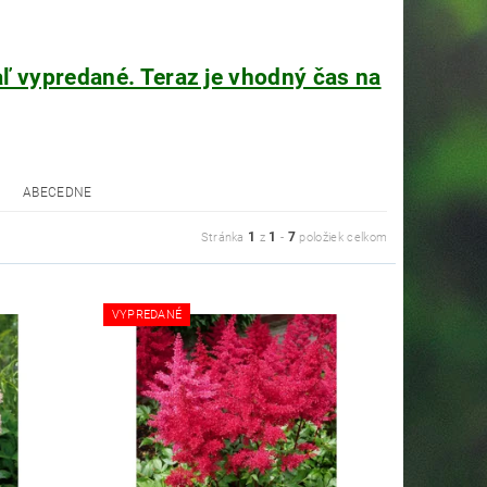
ľ vypredané. Teraz je vhodný čas na
ABECEDNE
1
1
7
Stránka
z
-
položiek celkom
VYPREDANÉ
t zahradník Peter