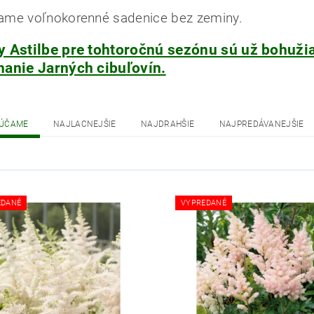
me voľnokorenné sadenice bez zeminy.
y Astilbe pre tohtoročnú sezónu sú už bohužia
nanie Jarných cibuľovín.
ÚČAME
NAJLACNEJŠIE
NAJDRAHŠIE
NAJPREDÁVANEJŠIE
EDANÉ
VYPREDANÉ
Robo