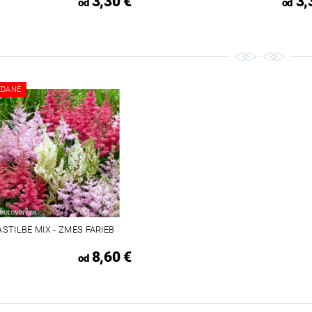
3,30 €
3,
od
od
EDANÉ
ASTILBE MIX - ZMES FARIEB
8,60 €
od