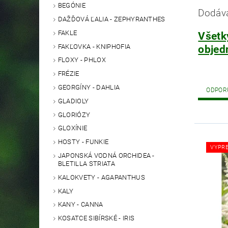
BEGÓNIE
Dodáva
DAŽĎOVÁ ĽALIA - ZEPHYRANTHES
FAKLE
Všetk
FAKĽOVKA - KNIPHOFIA
objed
FLOXY - PHLOX
FRÉZIE
GEORGÍNY - DAHLIA
ODPOR
GLADIOLY
GLORIÓZY
GLOXÍNIE
HOSTY - FUNKIE
VYPR
JAPONSKÁ VODNÁ ORCHIDEA -
BLETILLA STRIATA
KALOKVETY - AGAPANTHUS
KALY
KANY - CANNA
KOSATCE SIBÍRSKÉ - IRIS