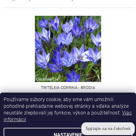
Odoslať
Powered by chaterimo
TRITELEIA CORRINA - BRODIA
Používame súbory cookie, aby sme vám umožnili
2,10 €
od
pohodlné prehliadanie webovej stránky a vďaka analýze
neustále zlepšovali jej funkcie, výkon a použiteľnosť.
Viac
informácií
Spýtajte sa na čokoľvek
NASTAVENIE