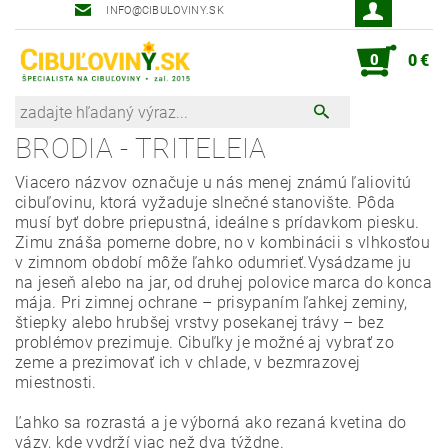
INFO@CIBULOVINY.SK
Robot zahradník Peter
0
0 €
BRODIA - TRITELEIA
Viacero názvov označuje u nás menej známú ľaliovitú
cibuľovinu, ktorá vyžaduje slnečné stanovište. Pôda
musí byť dobre priepustná, ideálne s prídavkom piesku.
Zimu znáša pomerne dobre, no v kombinácii s vlhkosťou
v zimnom období môže ľahko odumrieť.
Vysádzame ju
na jeseň alebo na jar, od druhej polovice marca do konca
mája. Pri zimnej ochrane – prisypaním ľahkej zeminy,
štiepky alebo hrubšej vrstvy posekanej trávy – bez
problémov prezimuje. Cibuľky je možné aj vybrať zo
zeme a prezimovať ich v chlade, v bezmrazovej
miestnosti.
Ľahko sa rozrastá a je výborná ako rezaná kvetina do
vázy, kde vydrží viac než dva týždne.