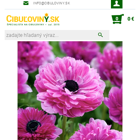
INFO@CIBULOVINY.SK
Robot zahradník Peter
0
0 €