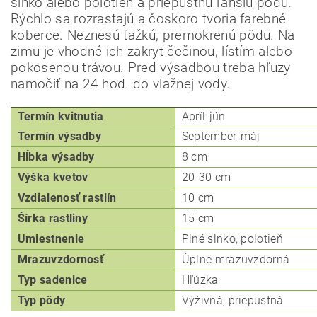
slnko alebo polotieň a priepustnú ľahšiu pôdu.
Rýchlo sa rozrastajú a čoskoro tvoria farebné
koberce.
Neznesú ťažkú, premokrenú pôdu.
Na
zimu je vhodné ich zakryť čečinou, lístím alebo
pokosenou trávou.
Pred výsadbou treba hľuzy
namočiť na 24 hod. do vlažnej vody.
Termín kvitnutia
Apríl-jún
Termín výsadby
September-máj
Hĺbka
výsadby
8 cm
Odoslať
Výška kvetov
20-30 cm
Powered by chaterimo
Vzdialenosť rastlín
10 cm
Šírka rastliny
15 cm
Umiestnenie
Plné slnko, p
olotieň
Mrazuvzdornosť
Úplne mrazuvzdorná
Typ
sadenice
Hľúzka
Typ pôdy
Výživná, priepustná