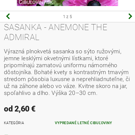
1
z 5
SASANKA - ANEMONE THE
ADMIRAL
Výrazná plnokvetá sasanka so sýto ružovými,
jemne lesklými okvetnými lístkami, ktoré
pripomínajú zamatovú uniformu námorného
dôstojníka. Bohaté kvety s kontrastným tmavým
stredom pôsobia luxusne a neprehliadnuteľne, či
už na záhone alebo vo váze. Kvitne skoro na jar,
spoľahlivo a dlho. Výška 20–30 cm.
od 2,60 €
KATEGÓRIA
VYPREDANÉ LETNÉ CIBUĽOVINY