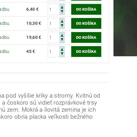
adbu.
6,40 €
adbu.
10,30 €
adbu.
19,60 €
adbu.
45 €
a pod vyššie kríky a stromy.
Kvitnú od
á a čoskoro sú vidieť rozprávkové trsy
tnú zem.
Mokrá a ílovitá zemina je ich
skoro obria placka veľkosti bežného