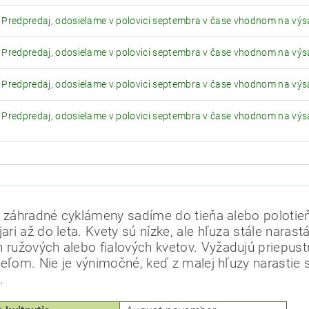
Predpredaj, odosielame v polovici septembra v čase vhodnom na výs
Predpredaj, odosielame v polovici septembra v čase vhodnom na výs
Predpredaj, odosielame v polovici septembra v čase vhodnom na výs
Predpredaj, odosielame v polovici septembra v čase vhodnom na výs
é záhradné cyklámeny sadíme do tieňa alebo polotieň
jari až do leta.
Kvety sú nízke, ale hľuza stále narast
h ružových alebo fialových kvetov.
Vyžadujú priepus
teľom.
Nie je výnimočné, keď z malej hľuzy narastie 
.