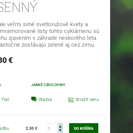
SENNÝ
ale veľmi silné svetloružové kvety a
 mramorované listy tohto cyklámenu sú
chu zjavením v záhrade neskorého leta.
t zahradník Peter
iastočne zostávajú zelené aj cez zimu.
30 €
A
JARNÉ CIBUĽOVINY
Tlač
Otázka
Strážiť cenu
adbu.
2,30 €