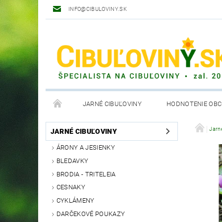
INFO@CIBULOVINY.SK
JARNÉ CIBUĽOVINY
HODNOTENIE OB
OBCHODNÉ PODMIENKY
Jarn
JARNÉ CIBUĽOVINY
ÁRONY A JESIENKY
BLEDAVKY
BRODIA - TRITELEIA
CESNAKY
CYKLÁMENY
DARČEKOVÉ POUKAZY