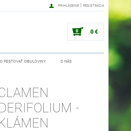
|
PRIHLÁSENIE
REGISTRÁCIA
0
0 €
O PESTOVAŤ CIBUĽOVINY
O NÁS
CLAMEN
DERIFOLIUM -
KLÁMEN