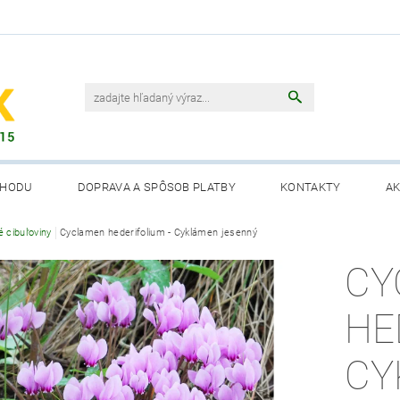
CHODU
DOPRAVA A SPÔSOB PLATBY
KONTAKTY
AK
é cibuľoviny
Cyclamen hederifolium - Cyklámen jesenný
CY
HE
CY