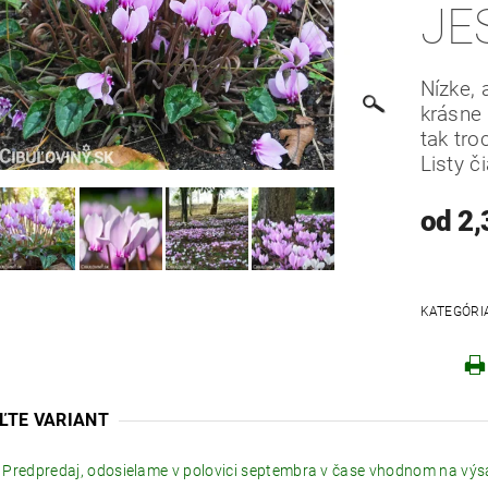
JE
Nízke, 
krásne
tak tro
Robo
Listy č
od 2,
KATEGÓRI
ĽTE VARIANT
Predpredaj, odosielame v polovici septembra v čase vhodnom na výs