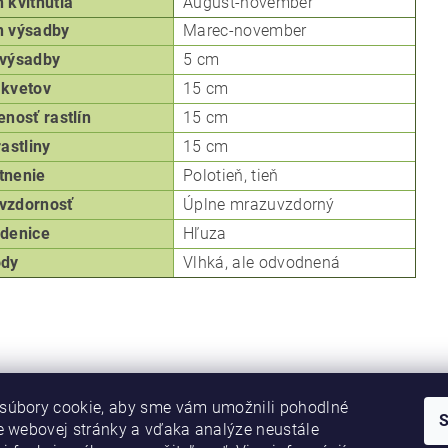
kvitnutia
August
-november
 výsadby
Marec-november
výsadby
5 cm
kvetov
15 cm
enosť rastlín
15 cm
rastliny
15 cm
tnenie
P
olotieň, tieň
vzdornosť
Úplne mrazuvzdorný
denice
Hľuza
ôdy
Vlhká, ale odvodnená
súbory cookie, aby sme vám umožnili pohodlné
e webovej stránky a vďaka analýze neustále