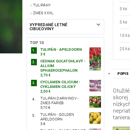
TULIPÁNY
3 ks
ZMES XXXL
5 ks
VYPREDANÉ LETNÉ
CIBUĽOVINY
10 ks
TOP 10
25 ks
TULIPÁN - APELDOORN
3 €
CESNAK GUĽATOHLAVÝ -
ALLIUM
SPHAEROCEPHALON
POPIS
2,70 €
CYCLAMEN CILICIUM -
CYKLÁMEN CILICKÝ
Otužil
2,50 €
skorej 
TULIPÁN DARWINOV -
ZMES FARIEB
nízkyc
5,70 €
nepria
TULIPÁN - GOLDEN
taniera
APELDOORN
3 €