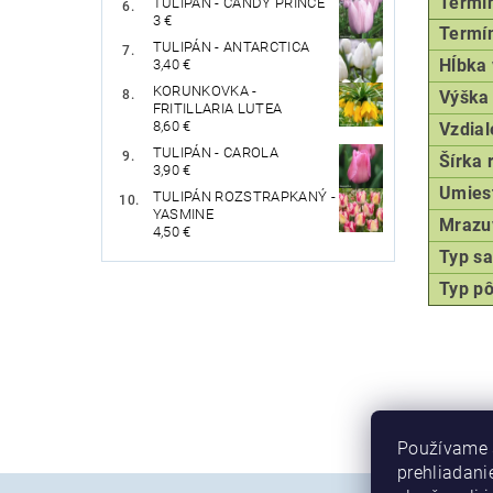
Termín 
TULIPÁN - CANDY PRINCE
3 €
Termín
TULIPÁN - ANTARCTICA
Hĺbka
3,40 €
KORUNKOVKA -
Výška 
FRITILLARIA LUTEA
8,60 €
Vzdial
TULIPÁN - CAROLA
Šírka 
3,90 €
Umies
TULIPÁN ROZSTRAPKANÝ -
YASMINE
Mrazu
4,50 €
Typ
sa
Typ p
Používame 
prehliadani