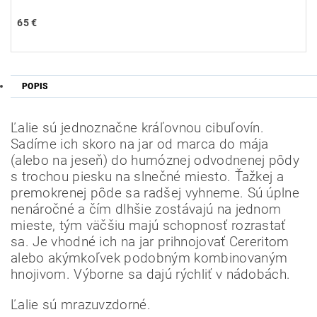
65 €
POPIS
Ľalie sú jednoznačne kráľovnou cibuľovín.
Sadíme ich skoro na jar od marca do mája
(alebo na jeseň) do humóznej odvodnenej pôdy
s trochou piesku na slnečné miesto.
Ťažkej a
premokrenej pôde sa radšej vyhneme.
Sú úplne
nenáročné a čím dlhšie zostávajú na jednom
mieste, tým väčšiu majú schopnosť rozrastať
sa.
Je vhodné ich na jar prihnojovať Cereritom
alebo akýmkoľvek podobným kombinovaným
hnojivom.
Výborne sa dajú rýchliť v nádobách.
Odoslať
Ľalie sú mrazuvzdorné.
Powered by chaterimo