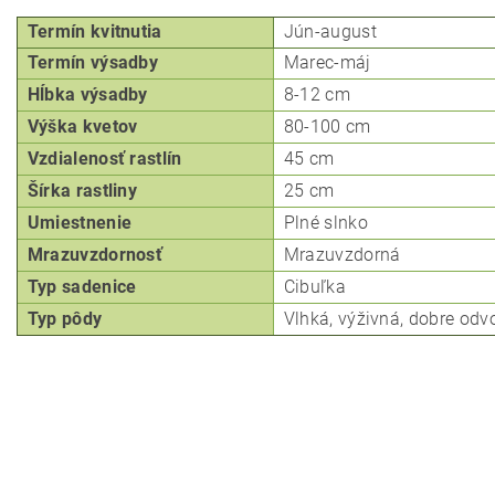
Termín kvitnutia
Jún-august
Termín výsadby
Marec-máj
Hĺbka
výsadby
8-12 cm
Výška kvetov
80-100 cm
Vzdialenosť rastlín
45 cm
Šírka rastliny
25 cm
Umiestnenie
Plné slnko
Mrazuvzdornosť
Mrazuvzdorná
Typ
sadenice
Cibuľka
Typ pôdy
Vlhká, výživná, dobre od