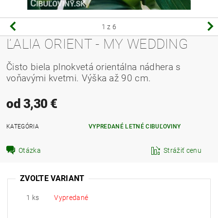
1
z 6
ĽALIA ORIENT - MY WEDDING
Čisto biela plnokvetá orientálna nádhera s
voňavými kvetmi. Výška až 90 cm.
od 3,30 €
KATEGÓRIA
VYPREDANÉ LETNÉ CIBUĽOVINY
Otázka
Strážiť cenu
ZVOĽTE VARIANT
1 ks
Vypredané