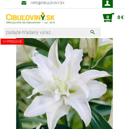
INFO@CIBULOVINY.SK
Robot zahradník Peter
0
0 €
VYPREDANÉ