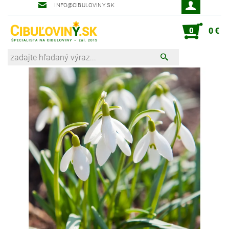
INFO@CIBULOVINY.SK
Robot zahradník Peter
0
0 €