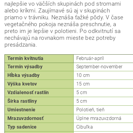
najlepšie vo väčších skupinách pod stromami
Powered by chaterimo
alebo kríkmi. Zaujímavé sú aj v skupinách
priamo v trávniku. Neznáša ťažké pôdy. V čase
vegetačného pokoja neznáša preschnutie, a
preto im je lepšie v polotieni. Po odkvitnutí sa
nechávajú na rovnakom mieste bez potreby
presádzania.
Termín kvitnutia
Február-apríl
Termín výsadby
September-november
Hĺbka
výsadby
10 cm
Výška kvetov
15 cm
Vzdialenosť rastlín
5 cm
Šírka rastliny
5 cm
Umiestnenie
Polotieň, tieň
Mrazuvzdornosť
Úplne mrazuvzdorná
Typ
sadenice
Cibuľka