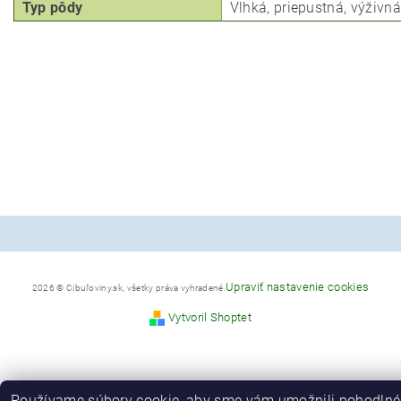
Typ pôdy
Vlhká, priepustná, výživná
Upraviť nastavenie cookies
2026 © Cibuľoviny.sk, všetky práva vyhradené
Vytvoril Shoptet
Používame súbory cookie, aby sme vám umožnili pohodlné