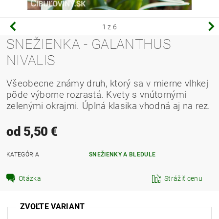
1
z 6
SNEŽIENKA - GALANTHUS
NIVALIS
Všeobecne známy druh, ktorý sa v mierne vlhkej
pôde výborne rozrastá.
Kvety s vnútornými
zelenými okrajmi.
Úplná klasika vhodná aj na rez.
od 5,50 €
KATEGÓRIA
SNEŽIENKY A BLEDULE
Otázka
Strážiť cenu
ZVOĽTE VARIANT