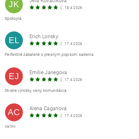
Jela Kováčiková
JK
|
18.4.2026
Spokojná.
Erich Lonsky
EL
|
17.4.2026
Perfektné zabalené s presným popisom sadenia
Emílie Janegova
EJ
|
17.4.2026
Skvele výrobky, ceny, komunikácia
Alena Caganová
AC
|
17.4.2026
Veľmi