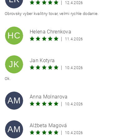
|
12.4.2026
Odoslať
Obrovsky vyber kvalitny tovar, velmi rychle dodanie.
Powered by chaterimo
Helena Chrenkova
HC
|
11.4.2026
Jan Kotyra
JK
|
10.4.2026
Ok.
Anna Molnarova
AM
|
10.4.2026
Alžbeta Magová
AM
|
10.4.2026