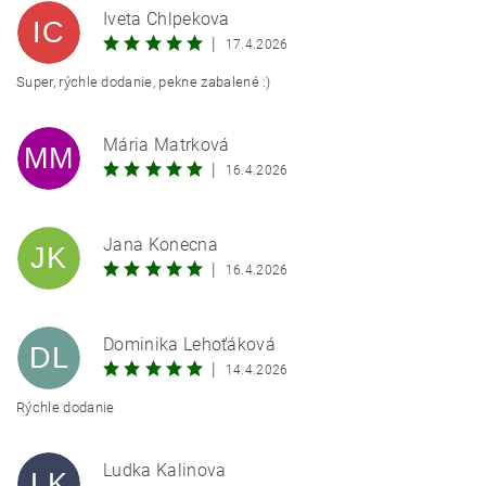
Iveta Chlpekova
IC
|
17.4.2026
Super, rýchle dodanie, pekne zabalené :)
Mária Matrková
MM
|
16.4.2026
Jana Konecna
JK
|
16.4.2026
Dominika Lehoťáková
DL
|
14.4.2026
Rýchle dodanie
Ludka Kalinova
LK