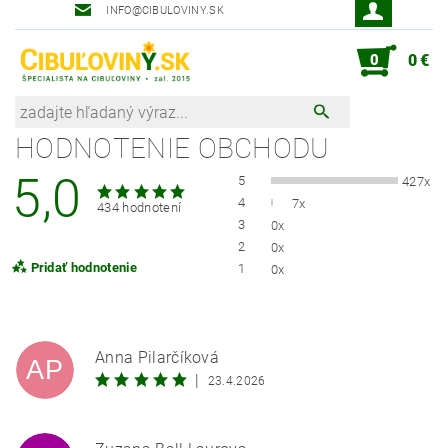
INFO@CIBULOVINY.SK
Robot zahradník Peter
0
0 €
HODNOTENIE OBCHODU
5,0
5
427x
4
7x
434 hodnotení
3
0x
2
0x
Pridať hodnotenie
1
0x
Anna Pilarčíková
AP
|
23.4.2026