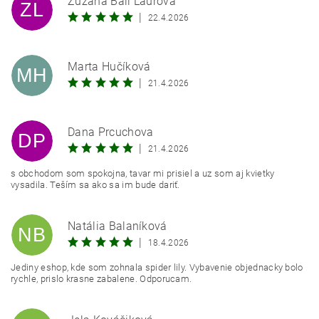
Zuzana Ball Laurova
ZL
|
22.4.2026
Marta Hučíková
MH
|
21.4.2026
Dana Prcuchova
DP
|
21.4.2026
s obchodom som spokojna, tavar mi prisiel a uz som aj kvietky
vysadila. Teším sa ako sa im bude dariť.
Natália Balaníková
NB
|
18.4.2026
Jediny eshop, kde som zohnala spider lily. Vybavenie objednacky bolo
rychle, prislo krasne zabalene. Odporucam.