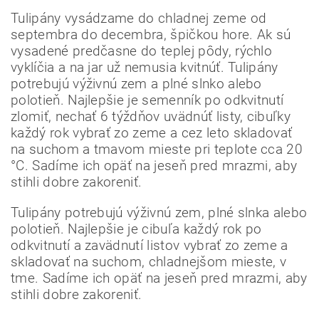
Tulipány vysádzame do chladnej zeme od
septembra do decembra, špičkou hore. Ak sú
vysadené predčasne do teplej pôdy, rýchlo
vyklíčia a na jar už nemusia kvitnúť. Tulipány
potrebujú výživnú zem a plné slnko alebo
polotieň. Najlepšie je semenník po odkvitnutí
zlomiť, nechať 6 týždňov uvädnúť listy, cibuľky
každý rok vybrať zo zeme a cez leto skladovať
na suchom a tmavom mieste pri teplote cca 20
°C. Sadíme ich opäť na jeseň pred mrazmi, aby
stihli dobre zakoreniť.
Tulipány potrebujú výživnú zem, plné slnka alebo
polotieň. Najlepšie je cibuľa každý rok po
odkvitnutí a zavädnutí listov vybrať zo zeme a
skladovať na suchom, chladnejšom mieste, v
tme. Sadíme ich opäť na jeseň pred mrazmi, aby
Odoslať
stihli dobre zakoreniť.
Powered by chaterimo