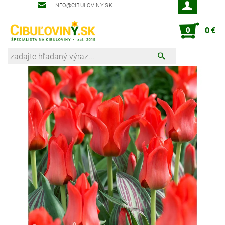
INFO@CIBULOVINY.SK
Robot zahradník Peter
0
0 €