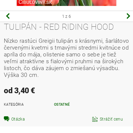
1
z 6
TULIPÁN - RED RIDING HOOD
Nízko rastúci Greigii tulipán s krásnymi, šarlátovo
červenými kvetmi s tmavými stredmi kvitnúce od
apríla do mája, olistenie samo o sebe je tiež
veľmi atraktívne s fialovými pruhmi na širokých
listoch, čo dáva záujem o zmiešanú výsadbu.
Výška 30 cm.
od 3,40 €
KATEGÓRIA
OSTATNÉ
Otázka
Strážiť cenu