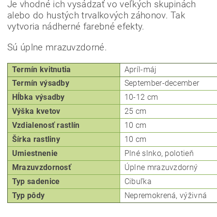
Je vhodné ich vysádzať vo veľkých skupinách
alebo do hustých trvalkových záhonov. Tak
vytvoria nádherné farebné efekty.
Sú úplne mrazuvzdorné.
Termín kvitnutia
Apríl-máj
Termín výsadby
September-december
Hĺbka
výsadby
10-12 cm
Výška kvetov
25 cm
Vzdialenosť rastlín
10 cm
Šírka rastliny
10 cm
Umiestnenie
Plné slnko, p
olotieň
Mrazuvzdornosť
Úplne mrazuvzdorný
Typ
sadenice
Cibuľka
Typ pôdy
Nepremokrená, v
ýživná