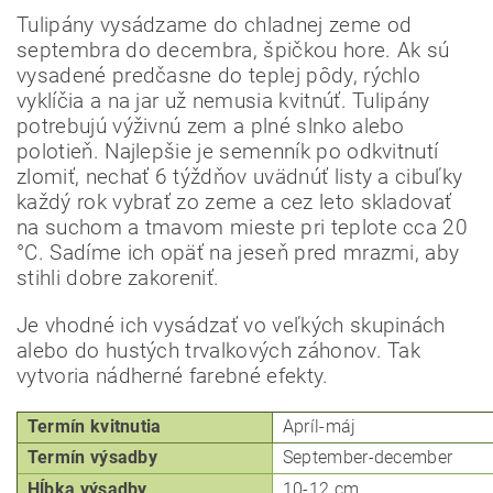
Tulipány vysádzame do chladnej zeme od
septembra do decembra, špičkou hore. Ak sú
vysadené predčasne do teplej pôdy, rýchlo
vyklíčia a na jar už nemusia kvitnúť. Tulipány
potrebujú výživnú zem a plné slnko alebo
polotieň. Najlepšie je semenník po odkvitnutí
zlomiť, nechať 6 týždňov uvädnúť listy a cibuľky
každý rok vybrať zo zeme a cez leto skladovať
na suchom a tmavom mieste pri teplote cca 20
Odoslať
°C. Sadíme ich opäť na jeseň pred mrazmi, aby
Powered by chaterimo
stihli dobre zakoreniť.
Je vhodné ich vysádzať vo veľkých skupinách
alebo do hustých trvalkových záhonov. Tak
vytvoria nádherné farebné efekty.
Termín kvitnutia
Apríl-máj
Termín výsadby
September-december
Hĺbka
výsadby
10-12 cm