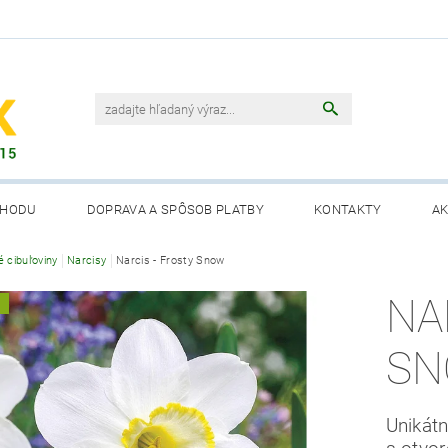
CHODU
DOPRAVA A SPÔSOB PLATBY
KONTAKTY
AK
é cibuľoviny
Narcisy
Narcis - Frosty Snow
NA
A
S
Unikátn