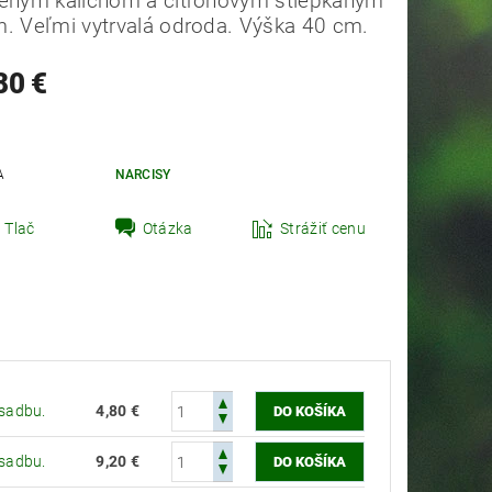
reným kalichom a citrónovým štiepkaným
m. Veľmi vytrvalá odroda. Výška 40 cm.
80 €
A
NARCISY
t zahradník Peter
Tlač
Otázka
Strážiť cenu
ýsadbu.
4,80 €
ýsadbu.
9,20 €