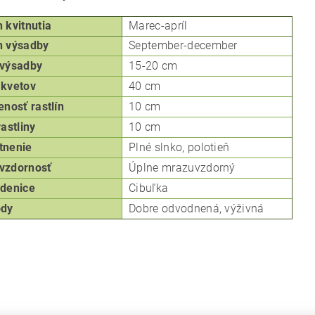
kvitnutia
Marec-apríl
 výsadby
September-december
výsadby
15-20 cm
kvetov
40 cm
enosť rastlín
10 cm
rastliny
10 cm
tnenie
Plné slnko, p
olotieň
vzdornosť
Úplne mrazuvzdorný
denice
Cibuľka
ôdy
Dobre odvodnená, výživná