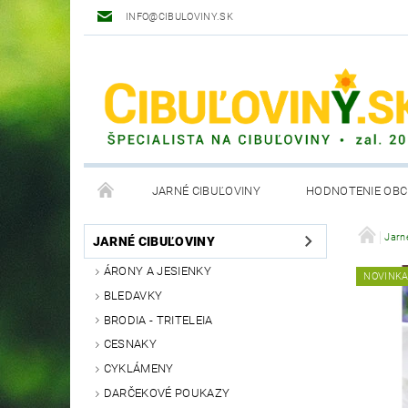
INFO@CIBULOVINY.SK
JARNÉ CIBUĽOVINY
HODNOTENIE OB
OBCHODNÉ PODMIENKY
Jarn
JARNÉ CIBUĽOVINY
ÁRONY A JESIENKY
NOVINK
BLEDAVKY
BRODIA - TRITELEIA
CESNAKY
CYKLÁMENY
DARČEKOVÉ POUKAZY