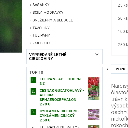
SASANKY
25 ks
SCILY, MODRAVKY
50 ks
SNEŽIENKY A BLEDULE
TAVOLÍNY
100 
TULIPÁNY
ZMES XXXL
250 
VYPREDANÉ LETNÉ
CIBUĽOVINY
POPIS
TOP 10
TULIPÁN - APELDOORN
3 €
Narcis
CESNAK GUĽATOHLAVÝ -
čiasto
ALLIUM
trávni
SPHAEROCEPHALON
2,70 €
výsadb
CYCLAMEN CILICIUM -
oschnú
CYKLÁMEN CILICKÝ
niekoľ
2,50 €
rokoch
TULIPÁN PLNOKVETÝ -