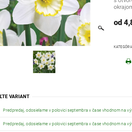
s otvo
okrajo
od 4,
KATEGÓRI
Robo
ĽTE VARIANT
Predpredaj, odosielame v polovici septembra v čase vhodnom na v
Predpredaj, odosielame v polovici septembra v čase vhodnom na v