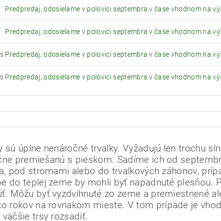
Predpredaj, odosielame v polovici septembra v čase vhodnom na v
Predpredaj, odosielame v polovici septembra v čase vhodnom na v
ks
Predpredaj, odosielame v polovici septembra v čase vhodnom na v
ks
Predpredaj, odosielame v polovici septembra v čase vhodnom na v
y sú úplne nenáročné trvalky.
Vyžadujú len trochu sln
čne premiešanú s pieskom.
Sadíme ich od septembr
ka, pod stromami alebo do trvalkových záhonov, prí
e do teplej zeme by mohli byť napadnuté plesňou.
P
ť.
Môžu byť vyzdvihnuté zo zeme a premiestnené a
ko rokov na rovnakom mieste.
V tom prípade je vhodn
 väčšie trsy rozsadiť.