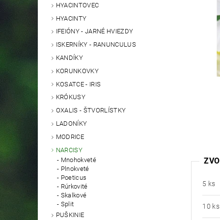
HYACINTOVEC
HYACINTY
IFEIÓNY - JARNÉ HVIEZDY
ISKERNÍKY - RANUNCULUS
KANDÍKY
KORUNKOVKY
KOSATCE - IRIS
KRÓKUSY
OXALIS - ŠTVORLÍSTKY
LADONÍKY
MODRICE
NARCISY
ZVO
Mnohokveté
Plnokveté
Poeticus
5 ks
Rúrkovité
Skalkové
Split
10 ks
PUŠKINIE