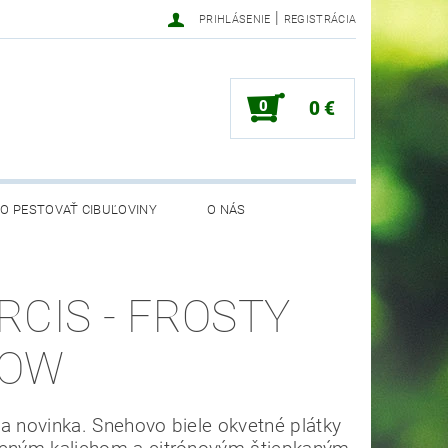
|
PRIHLÁSENIE
REGISTRÁCIA
0
0 €
O PESTOVAŤ CIBUĽOVINY
O NÁS
RCIS - FROSTY
NOW
a novinka. Snehovo biele okvetné plátky