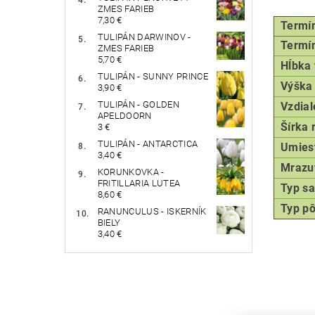
ZMES FARIEB
7,30 €
Termín 
TULIPÁN DARWINOV -
Termín
ZMES FARIEB
5,70 €
Hĺbka
TULIPÁN - SUNNY PRINCE
Výška 
3,90 €
TULIPÁN - GOLDEN
Vzdial
APELDOORN
Šírka 
3 €
TULIPÁN - ANTARCTICA
Umies
3,40 €
Mrazu
KORUNKOVKA -
FRITILLARIA LUTEA
Typ
sa
8,60 €
Typ p
RANUNCULUS - ISKERNÍK
BIELY
3,40 €