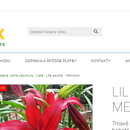
CHODU
DOPRAVA A SPÔSOB PLATBY
KONTAKTY
AK
edané Letné cibuľoviny
Ľalie
Lilie asijská - Methone
LIL
ANÉ
ME
Tmavě č