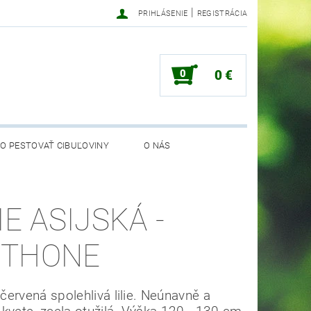
|
PRIHLÁSENIE
REGISTRÁCIA
0
0 €
O PESTOVAŤ CIBUĽOVINY
O NÁS
IE ASIJSKÁ -
THONE
ervená spolehlivá lilie. Neúnavně a