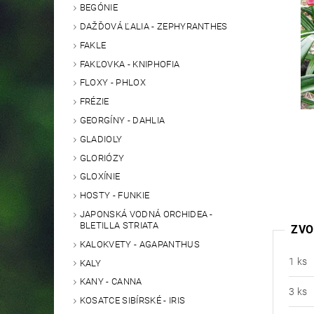
BEGÓNIE
DAŽĎOVÁ ĽALIA - ZEPHYRANTHES
FAKLE
FAKĽOVKA - KNIPHOFIA
FLOXY - PHLOX
FRÉZIE
GEORGÍNY - DAHLIA
GLADIOLY
GLORIÓZY
GLOXÍNIE
HOSTY - FUNKIE
JAPONSKÁ VODNÁ ORCHIDEA -
BLETILLA STRIATA
ZVO
KALOKVETY - AGAPANTHUS
1 ks
KALY
KANY - CANNA
3 ks
KOSATCE SIBÍRSKÉ - IRIS