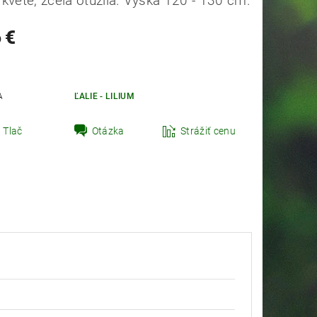
kvete, zcela otužilá. Výška 120 - 130 cm.
 €
A
ĽALIE - LILIUM
Tlač
Otázka
Strážiť cenu
t zahradník Peter