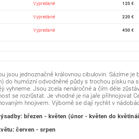
Vypredané
125 €
Vypredané
220 €
Vypredané
450 €
jsou jsou jednoznačně královnou cibulovin. Sázíme je
) do humózní odvodněné půdy s trochou písku na s
ěji vyhneme. Jsou zcela nenáročné a čím déle zůstáva
ost se rozrůstat. Je vhodné je na jaře přihnojovat
ovaným hnojivem. Výborně se dají rychlit v nádobá
ýsadby: březen - květen (únor - květen do květiná
větu: červen - srpen