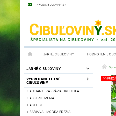
INFO@CIBULOVINY.SK
JARNÉ CIBUĽOVINY
HODNOTENIE OB
OBCHODNÉ PODMIENKY
Vypr
JARNÉ CIBUĽOVINY
VYPREDANÉ LETNÉ
VYPRED
CIBUĽOVINY
ACIDANTERA - PÁVIA ORCHIDEA
ALSTROEMERIA
ASTILBE
BABIANA - MODRÁ FRÉZIA