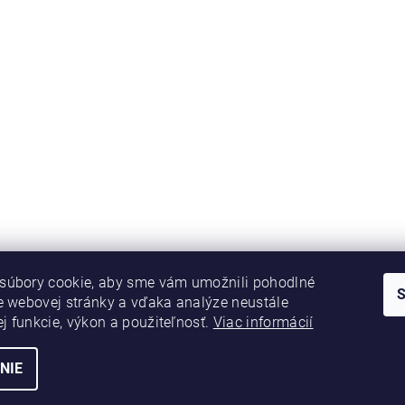
súbory cookie, aby sme vám umožnili pohodlné
e webovej stránky a vďaka analýze neustále
ej funkcie, výkon a použiteľnosť.
Viac informácií
NIE
nie cookies