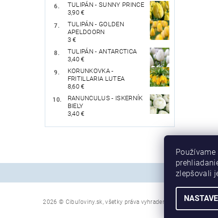
TULIPÁN - SUNNY PRINCE
3,90 €
TULIPÁN - GOLDEN
APELDOORN
3 €
TULIPÁN - ANTARCTICA
3,40 €
KORUNKOVKA -
FRITILLARIA LUTEA
8,60 €
RANUNCULUS - ISKERNÍK
BIELY
3,40 €
Používame 
prehliadani
zlepšovali j
NASTAVE
Upraviť nastave
2026 © Cibuľoviny.sk, všetky práva vyhradené