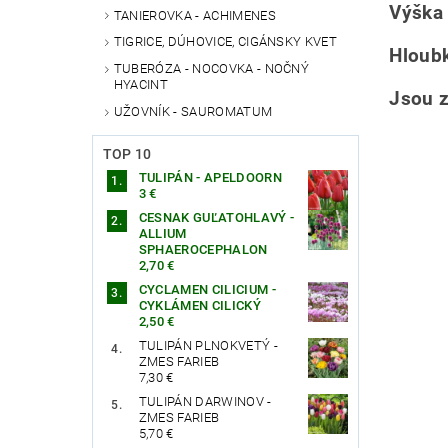
Výška 
TANIEROVKA - ACHIMENES
TIGRICE, DÚHOVICE, CIGÁNSKY KVET
Hloubk
TUBERÓZA - NOCOVKA - NOČNÝ
HYACINT
Jsou 
UŽOVNÍK - SAUROMATUM
TOP 10
TULIPÁN - APELDOORN
3 €
CESNAK GUĽATOHLAVÝ -
ALLIUM
SPHAEROCEPHALON
2,70 €
CYCLAMEN CILICIUM -
CYKLÁMEN CILICKÝ
2,50 €
TULIPÁN PLNOKVETÝ -
ZMES FARIEB
7,30 €
TULIPÁN DARWINOV -
ZMES FARIEB
5,70 €