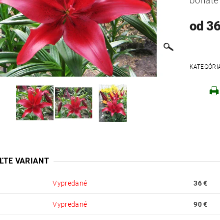
bohatě 
od 36
KATEGÓRI
Robo
ĽTE VARIANT
Vypredané
36 €
Vypredané
90 €