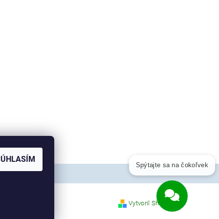
SÚHLASÍM
Spýtajte sa na čokoľvek
Odoslať
Vytvoril Shoptet
Powered by chaterimo