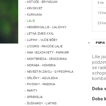
KOTÚČE - ERYNGIUM
5 ks
KRVOKVET
10 ks
KURKUMA
ĽALIE
25 ks
HEMEROCALLIS - ĽALIOVKY
LETNÁ ZMES XXXL
LUPINY - VLČIE BÔBY
POPIS
LYCORIS - PAVÚČIE ĽALIE
MAK VEĽKOKVETÝ - PAPAVER
Lilie 
MONTBRÉCIA - CROCOSMIA
podzim
MORAEA - HOMERIA
se rad
NEVESTIN ZÁVOJ - GYPSOPHILA
schopn
kombin
ORLÍČKY - AQUILEGIA
PIVONKY - PAEONIA
Doba v
RARITY
SPREKELIA
Doba k
ŠUŠKARDY - LIATRIS