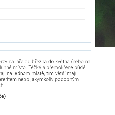
 brzy na jaře od března do května (nebo na
lunné místo. Těžké a přemokřené půdě
jí na jednom místě, tím větší mají
 Cereritem nebo jakýmkoliv podobným
ch.
če)