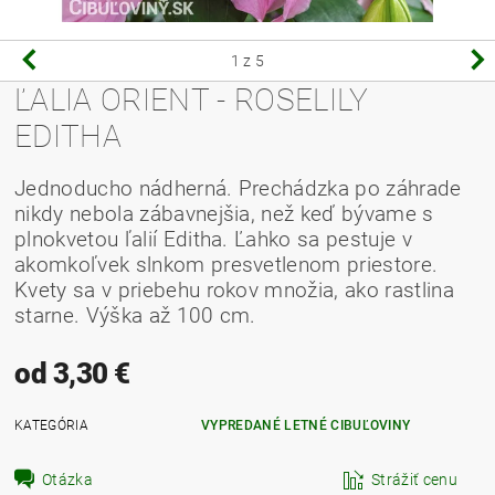
1
z 5
ĽALIA ORIENT - ROSELILY
EDITHA
Jednoducho nádherná. Prechádzka po záhrade
nikdy nebola zábavnejšia, než keď bývame s
plnokvetou ľalií Editha. Ľahko sa pestuje v
akomkoľvek slnkom presvetlenom priestore.
Kvety sa v priebehu rokov množia, ako rastlina
starne. Výška až 100 cm.
od 3,30 €
KATEGÓRIA
VYPREDANÉ LETNÉ CIBUĽOVINY
Otázka
Strážiť cenu