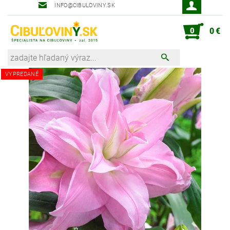
INFO@CIBULOVINY.SK
Robot zahradník Peter
0
0 €
VYPREDANÉ