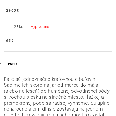
29,60 €
25 ks
Vypredané
65 €
POPIS
Ľalie sú jednoznačne kráľovnou cibuľovín.
Sadíme ich skoro na jar od marca do mája
(alebo na jeseň) do humóznej odvodnenej pôdy
s trochou piesku na slnečné miesto.
Ťažkej a
premokrenej pôde sa radšej vyhneme.
Sú úplne
nenáročné a čím dlhšie zostávajú na jednom
mieste, tým väčšiu majú schopnosť rozrastať