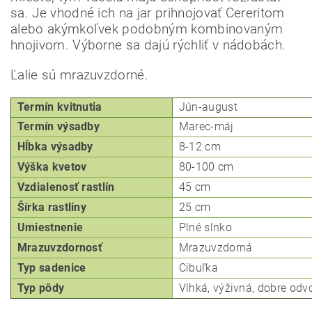
sa.
Je vhodné ich na jar prihnojovať Cereritom
alebo akýmkoľvek podobným kombinovaným
Odoslať
hnojivom.
Výborne sa dajú rýchliť v nádobách.
Powered by chaterimo
Ľalie sú mrazuvzdorné.
Termín kvitnutia
Jún-august
Termín výsadby
Marec-máj
Hĺbka
výsadby
8-12 cm
Výška kvetov
80-100 cm
Vzdialenosť rastlín
45 cm
Šírka rastliny
25 cm
Umiestnenie
Plné slnko
Mrazuvzdornosť
Mrazuvzdorná
Typ
sadenice
Cibuľka
Typ pôdy
Vlhká, výživná, dobre od