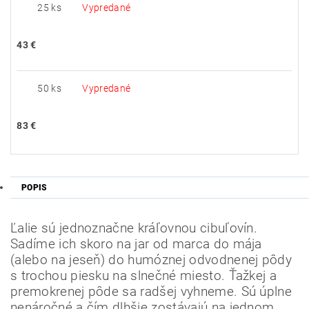
25 ks
Vypredané
43 €
50 ks
Vypredané
83 €
POPIS
Ľalie sú jednoznačne kráľovnou cibuľovín.
Sadíme ich skoro na jar od marca do mája
(alebo na jeseň) do humóznej odvodnenej pôdy
s trochou piesku na slnečné miesto.
Ťažkej a
premokrenej pôde sa radšej vyhneme.
Sú úplne
nenáročné a čím dlhšie zostávajú na jednom