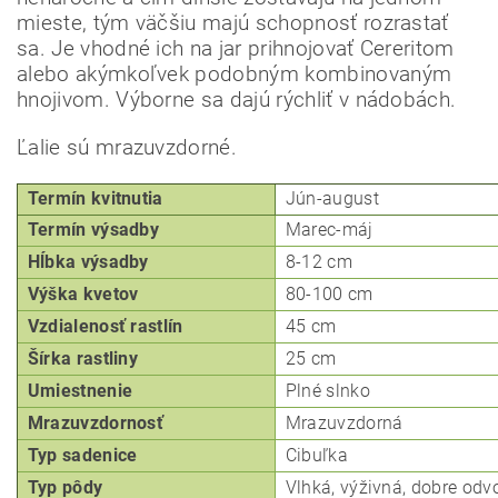
Odoslať
mieste, tým väčšiu majú schopnosť rozrastať
sa.
Je vhodné ich na jar prihnojovať Cereritom
Powered by chaterimo
alebo akýmkoľvek podobným kombinovaným
hnojivom.
Výborne sa dajú rýchliť v nádobách.
Ľalie sú mrazuvzdorné.
Termín kvitnutia
Jún-august
Termín výsadby
Marec-máj
Hĺbka
výsadby
8-12 cm
Výška kvetov
80-100 cm
Vzdialenosť rastlín
45 cm
Šírka rastliny
25 cm
Umiestnenie
Plné slnko
Mrazuvzdornosť
Mrazuvzdorná
Typ
sadenice
Cibuľka
Typ pôdy
Vlhká, výživná, dobre od