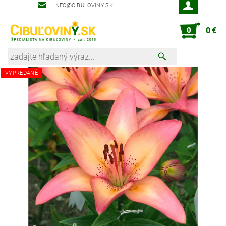
INFO@CIBULOVINY.SK
Robot zahradník Peter
0
0 €
VYPREDANÉ