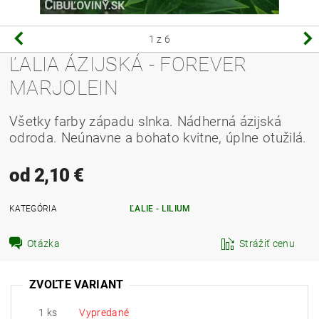
1
z 6
ĽALIA ÁZIJSKÁ - FOREVER
MARJOLEIN
Všetky farby západu slnka. Nádherná ázijská
odroda. Neúnavne a bohato kvitne, úplne otužilá.
od 2,10 €
KATEGÓRIA
ĽALIE - LILIUM
Otázka
Strážiť cenu
ZVOĽTE VARIANT
1 ks
Vypredané