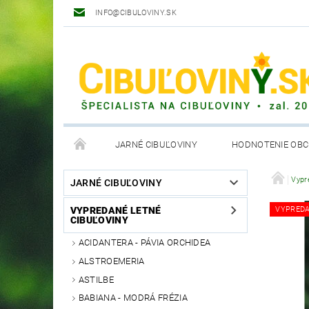
INFO@CIBULOVINY.SK
JARNÉ CIBUĽOVINY
HODNOTENIE OB
OBCHODNÉ PODMIENKY
Vypr
JARNÉ CIBUĽOVINY
VYPREDANÉ LETNÉ
VYPRED
CIBUĽOVINY
ACIDANTERA - PÁVIA ORCHIDEA
ALSTROEMERIA
ASTILBE
BABIANA - MODRÁ FRÉZIA