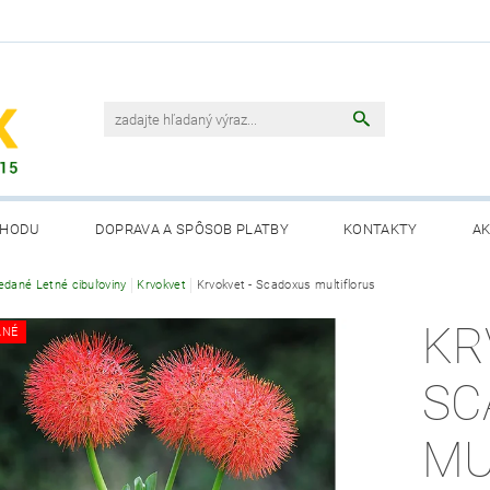
CHODU
DOPRAVA A SPÔSOB PLATBY
KONTAKTY
AK
edané Letné cibuľoviny
Krvokvet
Krvokvet - Scadoxus multiflorus
KR
ANÉ
SC
MU