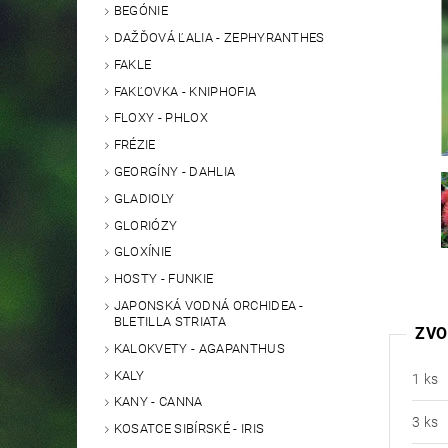
BEGÓNIE
DAŽĎOVÁ ĽALIA - ZEPHYRANTHES
FAKLE
FAKĽOVKA - KNIPHOFIA
FLOXY - PHLOX
FRÉZIE
GEORGÍNY - DAHLIA
GLADIOLY
GLORIÓZY
GLOXÍNIE
HOSTY - FUNKIE
JAPONSKÁ VODNÁ ORCHIDEA -
BLETILLA STRIATA
ZVO
KALOKVETY - AGAPANTHUS
KALY
1 ks
KANY - CANNA
3 ks
KOSATCE SIBÍRSKÉ - IRIS