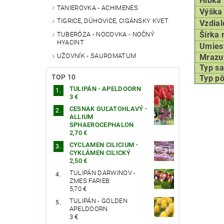
Hĺbka
TANIEROVKA - ACHIMENES
Výška 
TIGRICE, DÚHOVICE, CIGÁNSKY KVET
Vzdial
Šírka 
TUBERÓZA - NOCOVKA - NOČNÝ
HYACINT
Umies
UŽOVNÍK - SAUROMATUM
Mrazu
Typ
sa
TOP 10
Typ p
TULIPÁN - APELDOORN
3 €
CESNAK GUĽATOHLAVÝ -
ALLIUM
SPHAEROCEPHALON
2,70 €
CYCLAMEN CILICIUM -
CYKLÁMEN CILICKÝ
2,50 €
TULIPÁN DARWINOV -
ZMES FARIEB
5,70 €
TULIPÁN - GOLDEN
APELDOORN
3 €