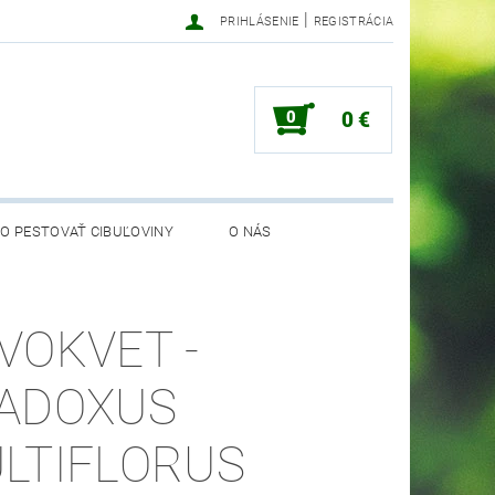
|
PRIHLÁSENIE
REGISTRÁCIA
0
0 €
O PESTOVAŤ CIBUĽOVINY
O NÁS
VOKVET -
ADOXUS
LTIFLORUS