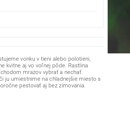
tujeme vonku v tieni alebo polotieni,
e kvitne aj vo voľnej pôde.
Rastlina
ríchodom mrazov vybrať a nechať
áči ju umiestnime na chladnejšie miesto s
loročne pestovať aj bez zimovania.