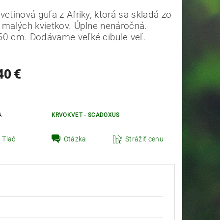
vetinová guľa z Afriky, ktorá sa skladá zo
 malých kvietkov.
Úplne nenáročná.
50 cm.
Dodávame veľké cibule veľ.
40 €
A
KRVOKVET - SCADOXUS
t zahradník Peter
Tlač
Otázka
Strážiť cenu