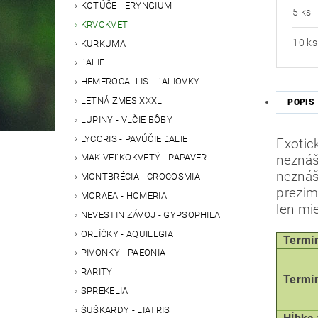
KOTÚČE - ERYNGIUM
5 ks
KRVOKVET
10 ks
KURKUMA
ĽALIE
HEMEROCALLIS - ĽALIOVKY
LETNÁ ZMES XXXL
POPIS
LUPINY - VLČIE BÔBY
LYCORIS - PAVÚČIE ĽALIE
Exotic
MAK VEĽKOKVETÝ - PAPAVER
neznáš
neznáš
MONTBRÉCIA - CROCOSMIA
prezim
MORAEA - HOMERIA
len mi
NEVESTIN ZÁVOJ - GYPSOPHILA
ORLÍČKY - AQUILEGIA
Termín 
PIVONKY - PAEONIA
RARITY
Termín
SPREKELIA
ŠUŠKARDY - LIATRIS