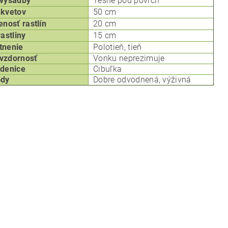
výsadby
Tesne pod povrch
kvetov
50 cm
enosť rastlín
20 cm
rastliny
15 cm
tnenie
P
olotieň, tieň
vzdornosť
Vonku neprezimuje
denice
Cibuľka
ôdy
Dobre odvodnená, výživná