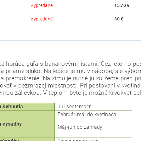
Vypredané
15,70 €
Vypredané
30 €
ká horúca guľa s banánovými listami.
Cez leto ho pes
a priame slnko.
Najlepšie je mu v nádobe, ale výborn
a premokrenie.
Na zimu je nutné ju zo zeme pred p
ovať v bezmrazej miestnosti.
Pri pestovaní v kvetin
ernou zálievkou.
V teplom byte je možné krvokvet ce
kvitnutia
Júl-september
Február-máj do kvetináča
 výsadby
Máj-jún do záhrady