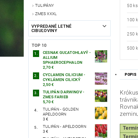
50 ks
TULIPÁNY
ZMES XXXL
100 
VYPREDANÉ LETNÉ
CIBUĽOVINY
250 
TOP 10
500 
CESNAK GUĽATOHLAVÝ -
ALLIUM
SPHAEROCEPHALON
2,70 €
CYCLAMEN CILICIUM -
POPIS
CYKLÁMEN CILICKÝ
2,50 €
Krókus
TULIPÁN DARWINOV -
ZMES FARIEB
trávni
5,70 €
Rovnak
TULIPÁN - GOLDEN
zeminu
APELDOORN
3 €
TULIPÁN - APELDOORN
Termín 
3 €
Termín