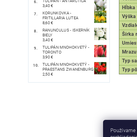
TULIPÁN - ANTARCTICA
3,40 €
Hĺbka
KORUNKOVKA -
Výška 
FRITILLARIA LUTEA
8,60 €
Vzdial
RANUNCULUS - ISKERNÍK
Šírka 
BIELY
3,40 €
Umies
TULIPÁN MNOHOKVETÝ -
Mrazu
TORONTO
3,90 €
Typ
sa
TULIPÁN MNOHOKVETÝ -
Typ p
PRAESTANS ZWANENBURG
2,50 €
Používame 