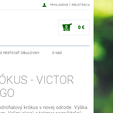
|
PRIHLÁSENIE
REGISTRÁCIA
0
0 €
O PESTOVAŤ CIBUĽOVINY
O NÁS
ÓKUS - VICTOR
GO
drofialový krókus v novej odrode.
Výška