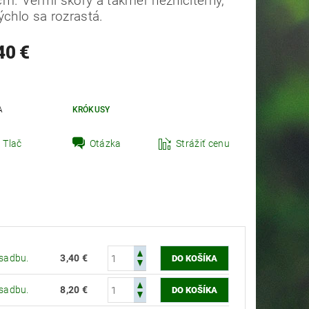
cm.
Veľmi skorý a takmer nezničiteľný,
ýchlo sa rozrastá.
40 €
t zahradník Peter
A
KRÓKUSY
Tlač
Otázka
Strážiť cenu
ýsadbu.
3,40 €
ýsadbu.
8,20 €