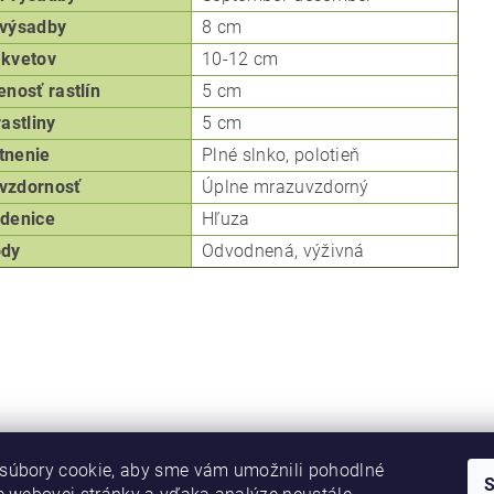
výsadby
8 cm
kvetov
10-12 cm
enosť rastlín
5 cm
rastliny
5 cm
tnenie
Plné slnko, p
olotieň
vzdornosť
Úplne mrazuvzdorný
denice
Hľuza
ôdy
Odvodnená, v
ýživná
súbory cookie, aby sme vám umožnili pohodlné