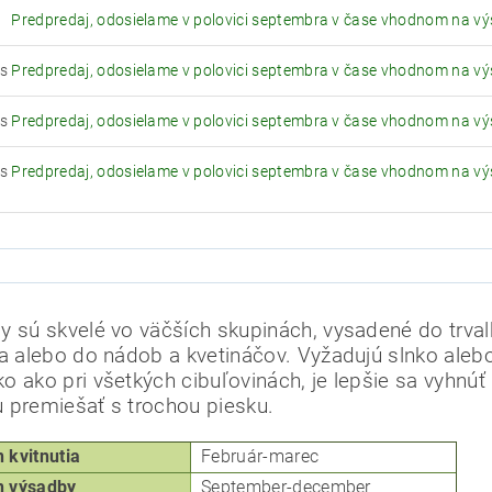
Predpredaj, odosielame v polovici septembra v čase vhodnom na v
ks
Predpredaj, odosielame v polovici septembra v čase vhodnom na v
ks
Predpredaj, odosielame v polovici septembra v čase vhodnom na v
ks
Predpredaj, odosielame v polovici septembra v čase vhodnom na v
y sú skvelé vo väčších skupinách, vysadené do trv
ka alebo do nádob a kvetináčov.
Vyžadujú slnko alebo
o ako pri všetkých cibuľovinách, je lepšie sa vyhnú
 premiešať s trochou piesku.
kvitnutia
Február-marec
 výsadby
September-december