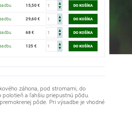
ýsadbu.
15,50 €
ýsadbu.
29,60 €
ýsadbu.
68 €
ýsadbu.
125 €
alkového záhona, pod stromami, do
 polotieň a ľahšiu priepustnú pôdu.
ť premokrenej pôde. Pri výsadbe je vhodné