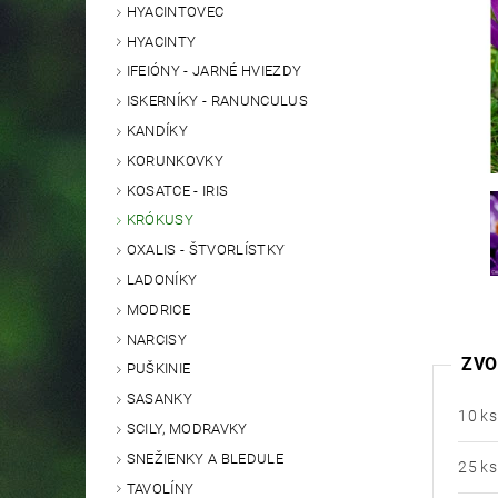
HYACINTOVEC
HYACINTY
IFEIÓNY - JARNÉ HVIEZDY
ISKERNÍKY - RANUNCULUS
KANDÍKY
KORUNKOVKY
KOSATCE - IRIS
KRÓKUSY
OXALIS - ŠTVORLÍSTKY
LADONÍKY
MODRICE
NARCISY
ZVO
PUŠKINIE
SASANKY
10 ks
SCILY, MODRAVKY
SNEŽIENKY A BLEDULE
25 ks
TAVOLÍNY