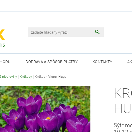
CHODU
DOPRAVA A SPÔSOB PLATBY
KONTAKTY
AK
é cibuľoviny
Krókusy
Krókus - Victor Hugo
KR
HU
Sýtomo