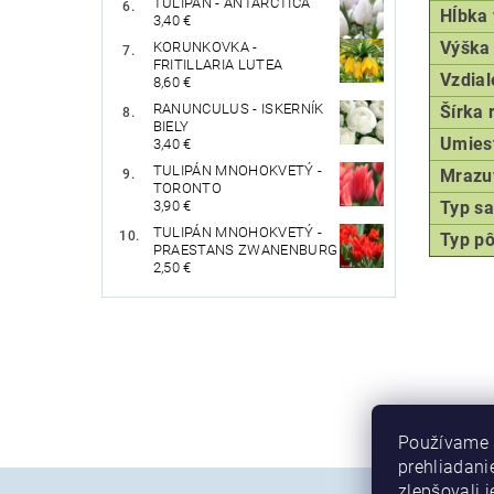
TULIPÁN - ANTARCTICA
Hĺbka
3,40 €
Výška 
KORUNKOVKA -
FRITILLARIA LUTEA
Vzdial
8,60 €
RANUNCULUS - ISKERNÍK
Šírka 
BIELY
Umies
3,40 €
TULIPÁN MNOHOKVETÝ -
Mrazu
TORONTO
3,90 €
Typ
sa
TULIPÁN MNOHOKVETÝ -
Typ p
PRAESTANS ZWANENBURG
2,50 €
Používame 
prehliadani
zlepšovali j