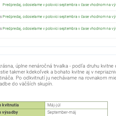
Predpredaj, odosielame v polovici septembra v čase vhodnom na v
ks
Predpredaj, odosielame v polovici septembra v čase vhodnom na v
ks
Predpredaj, odosielame v polovici septembra v čase vhodnom na v
e krásna, úplne nenáročná trvalka - podľa druhu kvitne
stie takmer kdekoľvek a bohato kvitne aj v nepriaz
tináča.
Po odkvitnutí ju nechávame na rovnakom mies
sadbe do väčších skupín.
kvitnutia
Máj-júl
 výsadby
September-máj