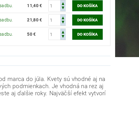
ýsadbu.
11,40 €
ýsadbu.
21,80 €
ýsadbu.
50 €
 od marca do júla.
Kvety sú vhodné aj na
nivých podmienkach.
Je vhodná na rez aj
te aj ďalšie roky.
Najväčší efekt vytvorí