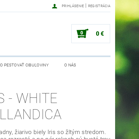
|
PRIHLÁSENIE
REGISTRÁCIA
0
0 €
O PESTOVAŤ CIBUĽOVINY
O NÁS
S - WHITE
LLANDICA
dny, žiarivo biely Iris so žltým stredom.