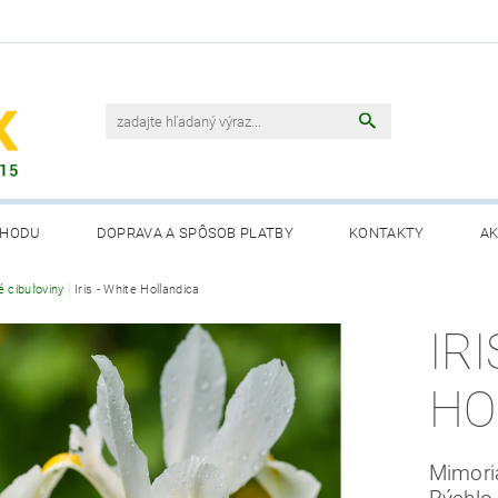
CHODU
DOPRAVA A SPÔSOB PLATBY
KONTAKTY
AK
é cibuľoviny
Iris - White Hollandica
IRI
HO
Mimoria