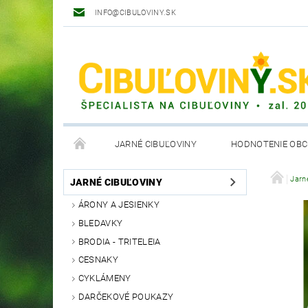
INFO@CIBULOVINY.SK
JARNÉ CIBUĽOVINY
HODNOTENIE OB
OBCHODNÉ PODMIENKY
Jarn
JARNÉ CIBUĽOVINY
ÁRONY A JESIENKY
BLEDAVKY
BRODIA - TRITELEIA
CESNAKY
CYKLÁMENY
DARČEKOVÉ POUKAZY