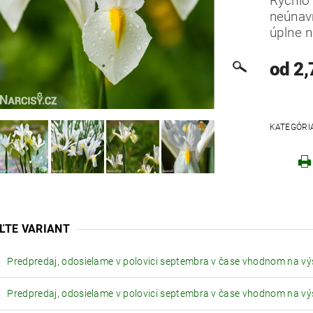
Rýchlo 
neúnav
úplne 
od 2,
Robo
KATEGÓRI
ĽTE VARIANT
Predpredaj, odosielame v polovici septembra v čase vhodnom na v
Predpredaj, odosielame v polovici septembra v čase vhodnom na v