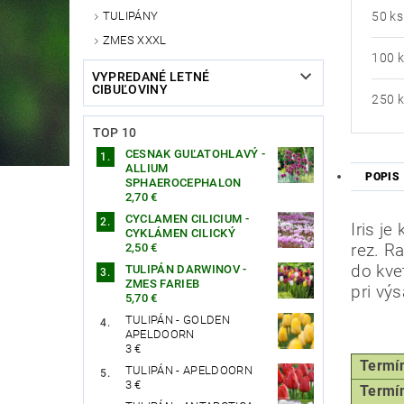
50 ks
TULIPÁNY
ZMES XXXL
100 
VYPREDANÉ LETNÉ
CIBUĽOVINY
250 
TOP 10
CESNAK GUĽATOHLAVÝ -
ALLIUM
POPIS
SPHAEROCEPHALON
2,70 €
CYCLAMEN CILICIUM -
Iris j
CYKLÁMEN CILICKÝ
2,50 €
rez.
Ra
do kve
TULIPÁN DARWINOV -
ZMES FARIEB
pri vý
5,70 €
TULIPÁN - GOLDEN
APELDOORN
3 €
Termín 
TULIPÁN - APELDOORN
3 €
Termín