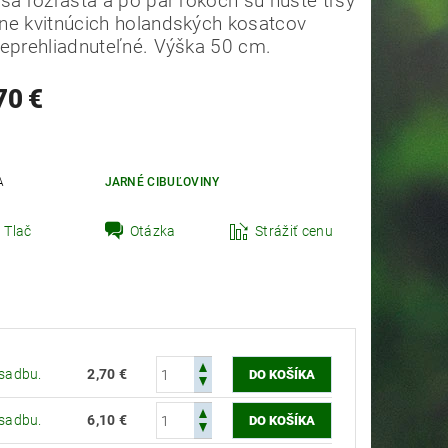
sa rozrastá a po pár rokoch sú husté trsy
ne kvitnúcich holandských kosatcov
neprehliadnuteľné. Výška 50 cm.
70 €
t zahradník Peter
A
JARNÉ CIBUĽOVINY
Tlač
Otázka
Strážiť cenu
ýsadbu.
2,70 €
ýsadbu.
6,10 €