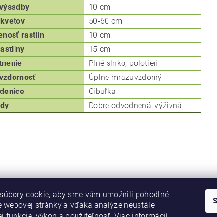
výsadby
10 cm
kvetov
50-60 cm
enosť rastlín
10 cm
rastliny
15 cm
tnenie
Plné slnko, p
olotieň
vzdornosť
Úplne mrazuvzdorný
denice
Cibuľka
ôdy
Dobre odvodnená, výživná
súbory cookie, aby sme vám umožnili pohodlné
e webovej stránky a vďaka analýze neustále
ej funkcie, výkon a použiteľnosť.
Viac informácií