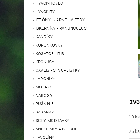
HYACINTOVEC
HYACINTY
IFEIÓNY - JARNÉ HVIEZDY
ISKERNÍKY - RANUNCULUS
KANDÍKY
KORUNKOVKY
KOSATCE - IRIS
KRÓKUSY
OXALIS - ŠTVORLÍSTKY
LADONÍKY
MODRICE
NARCISY
ZVO
PUŠKINIE
SASANKY
10 ks
SCILY, MODRAVKY
SNEŽIENKY A BLEDULE
25 ks
TAVOLÍNY