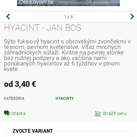
1
z 6
HYACINT - JAN BOS
Sýto fuksiový hyacint s obrovskými zvončekmi v
tesnom, pevnom kvetenstve.
Víťaz mnohých
záhradníckych súťaží.
Kvitne na pevnej stonke
bez nutnej podpery a ako väčšina nami
ponúkaných hyacintov až 6 týždňov v plnom
kvete.
od 3,40 €
KATEGÓRIA
HYACINTY
Otázka
Strážiť cenu
ZVOĽTE VARIANT