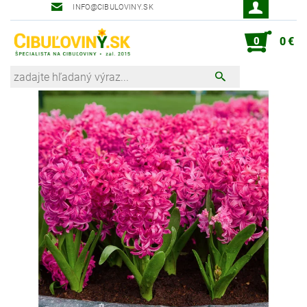
INFO@CIBULOVINY.SK
Robot zahradník Peter
0
0 €