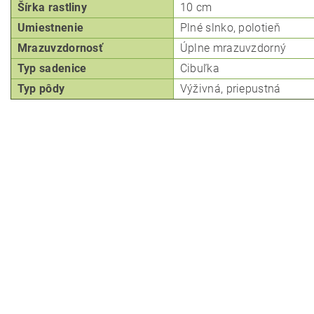
Šírka rastliny
10 cm
Umiestnenie
Plné slnko, p
olotieň
Mrazuvzdornosť
Úplne mrazuvzdorný
Typ
sadenice
Cibuľka
Typ pôdy
Výživná, priepustná