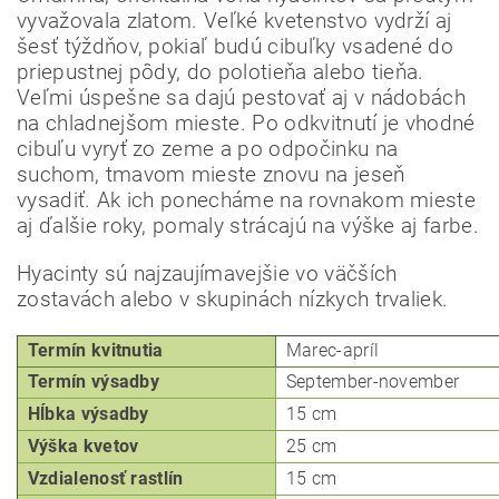
vyvažovala zlatom.
Veľké kvetenstvo vydrží aj
šesť týždňov, pokiaľ budú cibuľky vsadené do
priepustnej pôdy, do polotieňa alebo tieňa.
Veľmi úspešne sa dajú pestovať aj v nádobách
na chladnejšom mieste.
Po odkvitnutí je vhodné
cibuľu vyryť zo zeme a po odpočinku na
Odoslať
suchom, tmavom mieste znovu na jeseň
Powered by chaterimo
vysadiť.
Ak ich ponecháme na rovnakom mieste
aj ďalšie roky, pomaly strácajú na výške aj farbe.
Hyacinty sú najzaujímavejšie vo väčších
zostavách alebo v skupinách nízkych trvaliek.
Termín kvitnutia
Marec-apríl
Termín výsadby
September-november
Hĺbka
výsadby
15 cm
Výška kvetov
25 cm
Vzdialenosť rastlín
15 cm