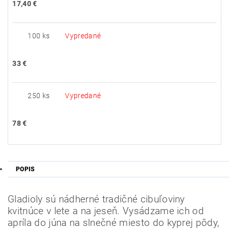
17,40 €
100 ks
Vypredané
33 €
250 ks
Vypredané
78 €
POPIS
Gladioly sú nádherné tradičné cibuľoviny
kvitnúce v lete a na jeseň.
Vysádzame ich od
apríla do júna na slnečné miesto do kyprej pôdy,