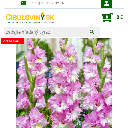
INFO@CIBULOVINY.SK
Robot zahradník Peter
0
0 €
VYPREDANÉ