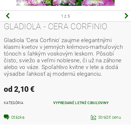
1
z 5
GLADIOLA - CERA CORFINIO
Gladiola ‘Cera Corfinio’ zaujme elegantnými
klasmi kvetov v jemných krémovo-marhuľových
tónoch s ľahkým voskovým leskom. Pôsobí
čisto, sviežo a veľmi noblesne, či už na záhone
alebo vo váze. Spoľahlivo kvitne v lete a dodá
výsadbe ľahkosť aj modernú eleganciu.
od 2,10 €
KATEGÓRIA
VYPREDANÉ LETNÉ CIBUĽOVINY
Otázka
Strážiť cenu