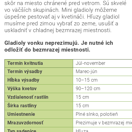
skôr na miesto chránené pred vetrom.
Sú skvelé
Odoslať
vo väčších skupinách.
Mini gladioly môžeme
Powered by chaterimo
úspešne pestovať aj v kvetináči.
Hľuzy gladiol
musíme pred zimou vybrať zo zeme, usušiť a
uskladniť v chladnej bezmrazej miestnosti.
Gladioly vonku neprezimujú. Je nutné ich
odložiť do bezmrazej miestnosti.
Termín kvitnutia
Júl-november
Termín výsadby
Marec-
jún
Hĺbka
výsadby
10–15 cm
Výška kvetov
90–120 cm
Vzdialenosť rastlín
15 cm
Šírka rastliny
15 cm
Umiestnenie
Plné slnko, polotieň
Mrazuvzdornosť
Prezimuje v bezmrazej mi
Typ
sadenice
Hľuza