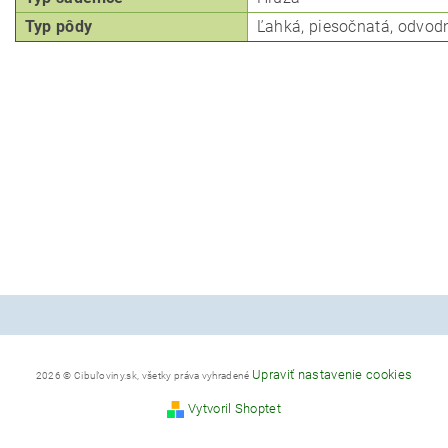
Typ pôdy
Ľahká, piesočnatá, odvod
Upraviť nastavenie cookies
2026 © Cibuľoviny.sk, všetky práva vyhradené
Vytvoril Shoptet