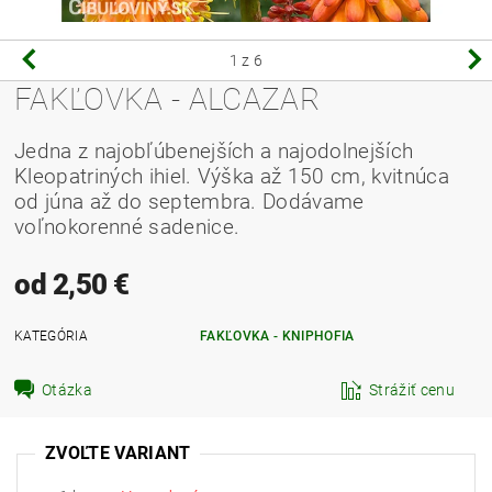
1
z 6
FAKĽOVKA - ALCAZAR
Jedna z najobľúbenejších a najodolnejších
Kleopatriných ihiel. Výška až 150 cm, kvitnúca
od júna až do septembra. Dodávame
voľnokorenné sadenice.
od 2,50 €
KATEGÓRIA
FAKĽOVKA - KNIPHOFIA
Otázka
Strážiť cenu
ZVOĽTE VARIANT