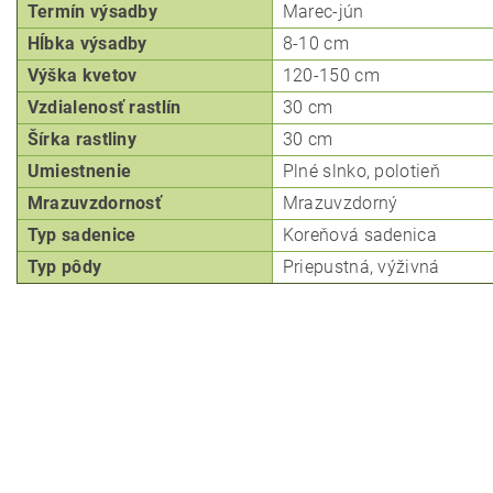
Termín výsadby
Marec-
jún
Hĺbka
výsadby
8-10 cm
Výška kvetov
120-150 cm
Vzdialenosť rastlín
30 cm
Šírka rastliny
30 cm
Umiestnenie
Plné slnko, polotieň
Mrazuvzdornosť
Mrazuvzdorný
Typ
sadenice
Koreňová sadenica
Typ pôdy
Priepustná, výživná