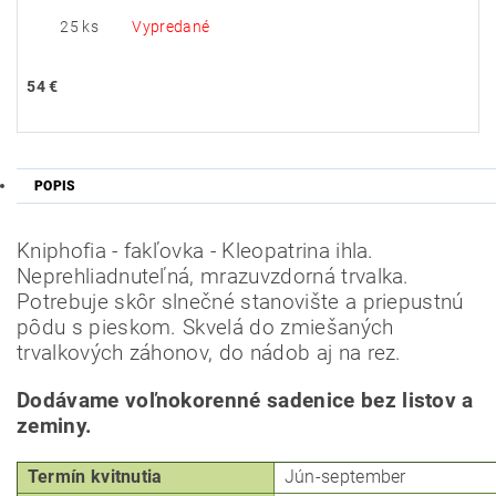
25 ks
Vypredané
54 €
POPIS
Kniphofia - fakľovka - Kleopatrina ihla.
Neprehliadnuteľná, mrazuvzdorná trvalka.
Potrebuje skôr slnečné stanovište a priepustnú
pôdu s pieskom.
Skvelá do zmiešaných
Odoslať
trvalkových záhonov, do nádob aj na rez.
Powered by chaterimo
Dodávame voľnokorenné sadenice bez listov a
zeminy.
Termín kvitnutia
Jún-september