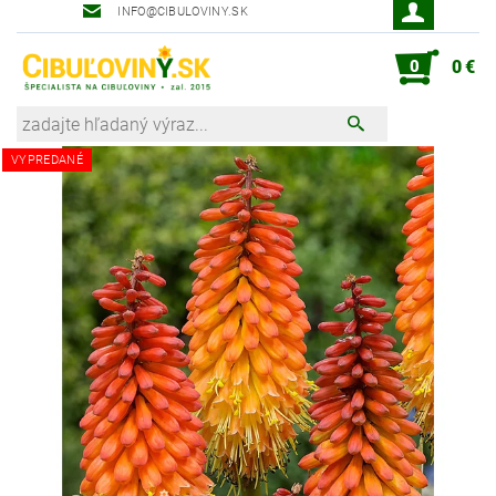
INFO@CIBULOVINY.SK
Robot zahradník Peter
0
0 €
VYPREDANÉ