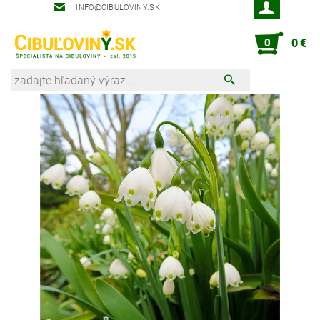
INFO@CIBULOVINY.SK
Robot zahradník Peter
0
0 €