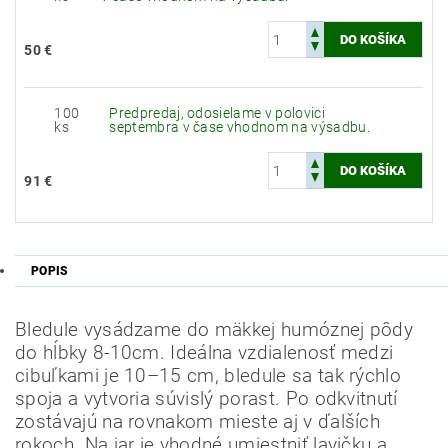
50 €
100
Predpredaj, odosielame v polovici
ks
septembra v čase vhodnom na výsadbu.
91 €
POPIS
Bledule vysádzame do mäkkej humóznej pôdy
do hĺbky 8-10cm.
Ideálna v
zdialenosť medzi
cibuľkami je 10–15 cm, bledule sa tak rýchlo
spoja a vytvoria súvislý porast.
Po odkvitnutí
Odoslať
zostávajú na rovnakom mieste aj v ďalších
Powered by chaterimo
rokoch.
Na jar je vhodné umiestniť lavičku a