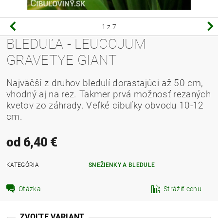
1
z 7
BLEDUĽA - LEUCOJUM
GRAVETYE GIANT
Najväčší z druhov bledulí dorastajúci až 50 cm,
vhodný aj na rez.
Takmer prvá možnosť rezaných
kvetov zo záhrady.
Veľké cibuľky obvodu 10-12
cm.
od 6,40 €
KATEGÓRIA
SNEŽIENKY A BLEDULE
Otázka
Strážiť cenu
ZVOĽTE VARIANT