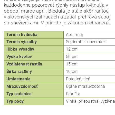
každodenne pozorovať rýchly nástup kvitnutia v
období marec-apríl.
Bleduľa je stále skôr raritou
v slovenských záhradách a zatiaľ prehráva súboj
so snežienkami.
V prírode je zákonom chránená.
Termín kvitnutia
Apríl-máj
Termín výsadby
September-november
Hĺbka
výsadby
12 cm
Výška kvetov
50 cm
Vzdialenosť rastlín
15 cm
Šírka rastliny
10 cm
Umiestnenie
Polotieň, tieň
Mrazuvzdornosť
Úplne mrazuvzdorná
Typ
sadenice
Cibuľka
Typ pôdy
Vlhká, priepustná, výživná