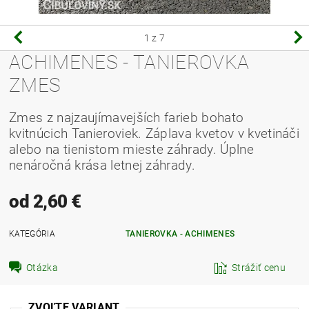
1
z 7
ACHIMENES - TANIEROVKA
ZMES
Zmes z najzaujímavejších farieb bohato
kvitnúcich Tanieroviek. Záplava kvetov v kvetináči
alebo na tienistom mieste záhrady. Úplne
nenáročná krása letnej záhrady.
od 2,60 €
KATEGÓRIA
TANIEROVKA - ACHIMENES
Otázka
Strážiť cenu
ZVOĽTE VARIANT