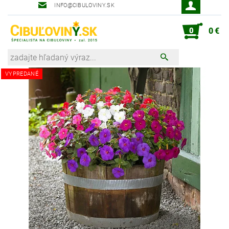
INFO@CIBULOVINY.SK
Robot zahradník Peter
0
0 €
VYPREDANÉ