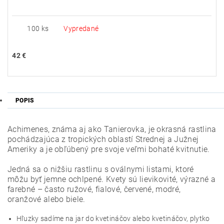
100 ks
Vypredané
42 €
POPIS
Achimenes, známa aj ako Tanierovka, je okrasná rastlina
pochádzajúca z tropických oblastí Strednej a Južnej
Ameriky a je obľúbený pre svoje veľmi bohaté kvitnutie.
Jedná sa o nižšiu rastlinu s oválnymi listami, ktoré
môžu byť jemne ochlpené.
Kvety sú lievikovité, výrazné a
farebné – často ružové, fialové, červené, modré,
oranžové alebo biele.
Hľuzky sadíme na jar do kvetináčov alebo kvetináčov, plytko