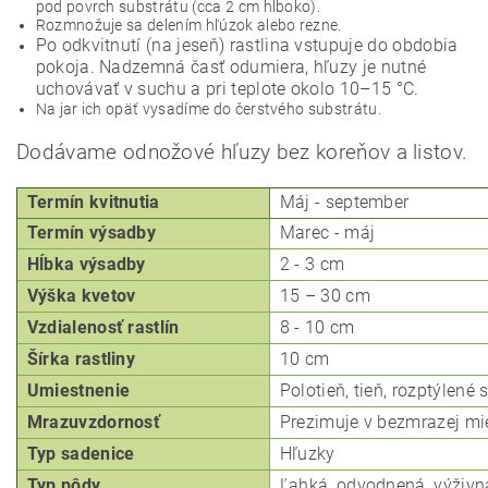
pod povrch substrátu (cca 2 cm hlboko).
Odoslať
Rozmnožuje sa delením hľúzok alebo rezne.
Po odkvitnutí (na jeseň) rastlina vstupuje do obdobia
Powered by chaterimo
pokoja.
Nadzemná časť odumiera, hľuzy je nutné
uchovávať v suchu a pri teplote okolo 10–15 °C.
Na jar ich opäť vysadíme do čerstvého substrátu.
Dodávame odnožové hľuzy bez koreňov a listov.
Termín kvitnutia
Máj - september
Termín výsadby
Marec - máj
Hĺbka
výsadby
2 - 3 cm
Výška kvetov
15 – 30 cm
Vzdialenosť rastlín
8 -
10 cm
Šírka rastliny
10 cm
Umiestnenie
Polotieň, tieň, rozptýlené 
Mrazuvzdornosť
Prezimuje v bezmrazej mi
Typ
sadenice
Hľuzky
Typ pôdy
Ľahká, odvodnená, výživn